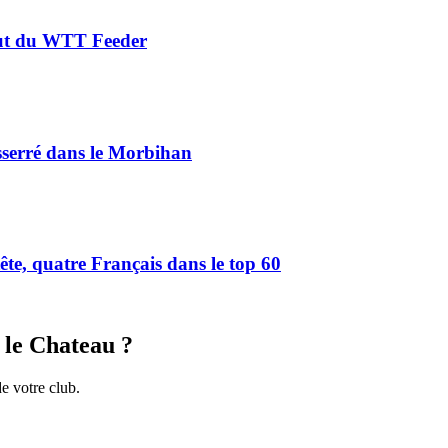
aut du WTT Feeder
serré dans le Morbihan
e, quatre Français dans le top 60
 le Chateau
?
de votre club.