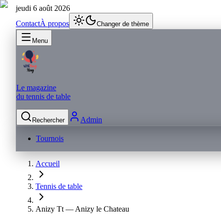
jeudi 6 août 2026
Contact
À propos
Changer de thème
Menu
Le magazine
du tennis de table
Admin
Rechercher
Tournois
Accueil
Tennis de table
Anizy Tt — Anizy le Chateau