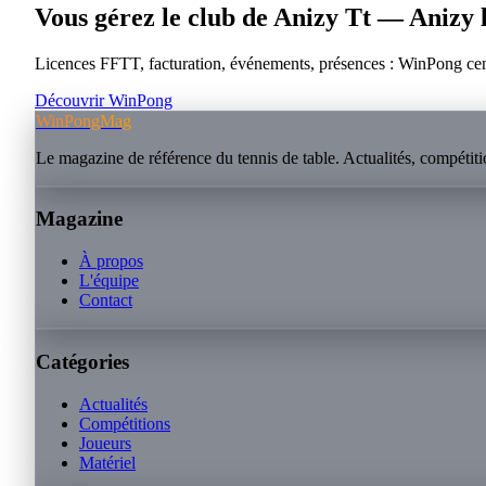
Vous gérez le club de
Anizy Tt — Anizy 
Licences FFTT, facturation, événements, présences : WinPong centra
Découvrir WinPong
WinPongMag
Le magazine de référence du tennis de table. Actualités, compétitio
Magazine
À propos
L'équipe
Contact
Catégories
Actualités
Compétitions
Joueurs
Matériel