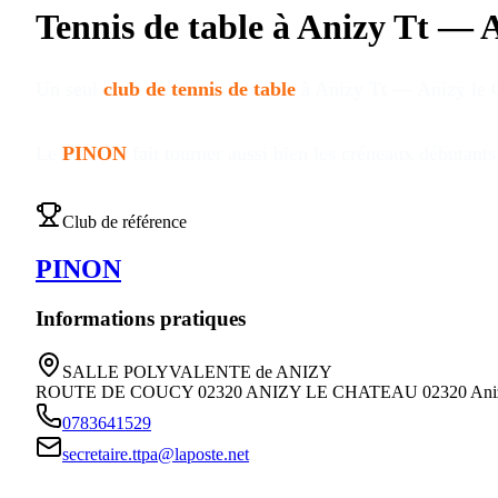
Tennis de table à
Anizy Tt — A
Un seul
club de tennis de table
à
Anizy Tt — Anizy le 
Le
PINON
fait tourner aussi bien les créneaux débutant
Club de référence
PINON
Informations pratiques
SALLE POLYVALENTE de ANIZY
ROUTE DE COUCY 02320 ANIZY LE CHATEAU
02320
Ani
0783641529
secretaire.ttpa@laposte.net