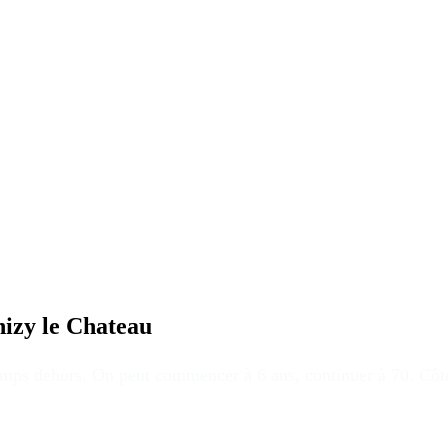
izy le Chateau
temps dehors
. On peut commencer à 6 ans, continuer à 70. Côté 