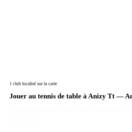
1
club
localisé
sur la carte
Jouer au tennis de table à
Anizy Tt — An
Le ping se joue en salle, toute l’année, quel que soit le 
pour démarrer.