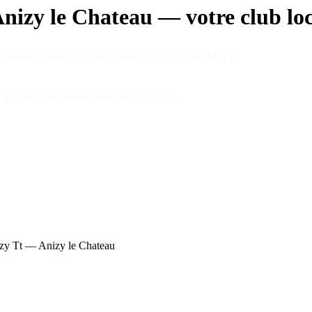
nizy le Chateau
—
votre club lo
Chateau
, dans le Aisne
, mais il est affilié FFTT
.
s que les entraînements compétition
.
zy Tt — Anizy le Chateau