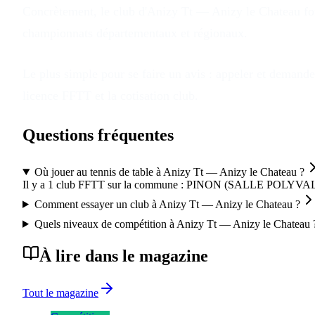
Concrètement, le club
d'
Anizy Tt — Anizy le Chateau
fo
championnats départementaux et régionaux.
Le plus simple pour se faire un avis : appeler et demander
licence FFTT et la cotisation club.
Questions fréquentes
Où jouer au tennis de table à Anizy Tt — Anizy le Chateau ?
Il y a 1 club FFTT sur la commune : PINON (SALLE POLYVAL
Comment essayer un club à Anizy Tt — Anizy le Chateau ?
Quels niveaux de compétition à Anizy Tt — Anizy le Chateau 
À lire dans le magazine
Tout le magazine