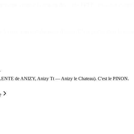
nctionne comme la plupart des clubs FFTT : créneaux compétitio
 à venir à un entraînement d’essai. C’est gratuit dans la quas
ENTE de ANIZY, Anizy Tt — Anizy le Chateau). C'est le PINON.
?