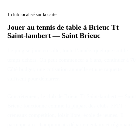
1
club
localisé
sur la carte
Jouer au tennis de table à
Brieuc Tt
Saint-lambert — Saint Brieuc
Le ping se joue en salle, toute l’année, quel que soit le
temps dehors
. On peut commencer à 6 ans, continuer à 70
Côté budget, une cotisation annuelle et une raquette
suffisent pour démarrer.
Concrètement, le club
de
Brieuc Tt Saint-lambert — Saint
Brieuc
fonctionne comme la plupart des clubs FFTT :
créneaux compétition, loisir libre, école de jeunes. Il
participe aux championnats départementaux et régionaux.