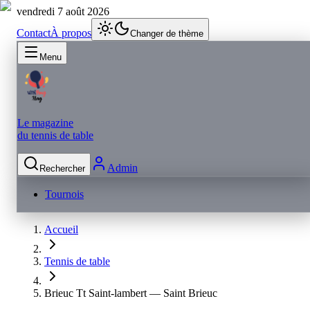
vendredi 7 août 2026
Contact
À propos
Changer de thème
Menu
Le magazine
du tennis de table
Admin
Rechercher
Tournois
Accueil
Tennis de table
Brieuc Tt Saint-lambert — Saint Brieuc