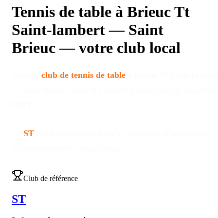
Tennis de table à
Brieuc Tt
Saint-lambert — Saint
Brieuc
—
votre club local
Un seul
club de tennis de table
à
Brieuc Tt Saint-lambert
— Saint Brieuc
, dans le Cotes D Armor
, mais il est affilié
FFTT
.
Le
ST
fait tourner aussi bien les créneaux débutants que
les entraînements compétition
.
Club de référence
ST