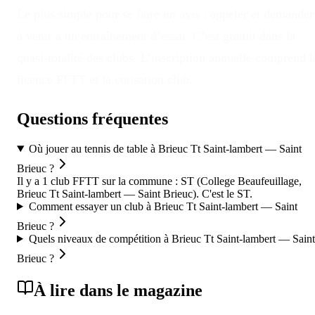
Le plus simple pour se faire un avis : appeler et demander
à venir à un entraînement d’essai. C’est gratuit dans la
quasi-totalité des clubs. L’inscription annuelle comprend l
licence FFTT et la cotisation club.
Questions fréquentes
Où jouer au tennis de table à Brieuc Tt Saint-lambert — Saint
Brieuc ?
Il y a 1 club FFTT sur la commune : ST (College Beaufeuillage,
Brieuc Tt Saint-lambert — Saint Brieuc). C'est le ST.
Comment essayer un club à Brieuc Tt Saint-lambert — Saint
Brieuc ?
Quels niveaux de compétition à Brieuc Tt Saint-lambert — Saint
Brieuc ?
À lire dans le magazine