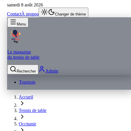
samedi 8 août 2026
Contact
À propos
Changer de thème
Menu
Le magazine
du tennis de table
Admin
Rechercher
Tournois
Accueil
Tennis de table
Occitanie