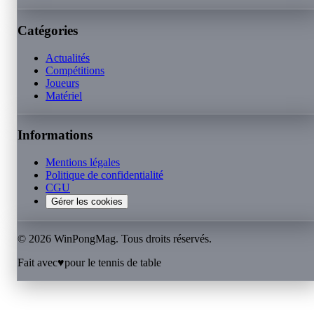
Catégories
Actualités
Compétitions
Joueurs
Matériel
Informations
Mentions légales
Politique de confidentialité
CGU
Gérer les cookies
©
2026
WinPongMag. Tous droits réservés.
Fait avec
♥
pour le tennis de table