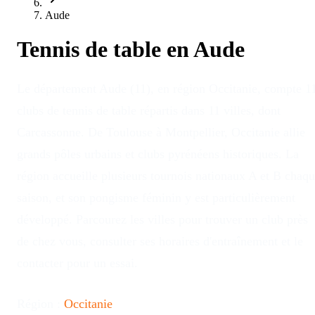
Aude
Tennis de table en
Aude
Le département Aude (11), en région Occitanie, compte 1
clubs de tennis de table répartis dans 11 villes, dont
Carcassonne. De Toulouse à Montpellier, Occitanie allie
grands pôles urbains et clubs pyrénéens historiques. La
région accueille plusieurs tournois nationaux A et B chaq
saison, et son pongisme féminin y est particulièrement
développé. Parcourez les villes pour trouver un club près
de chez vous, consulter ses horaires d'entraînement et le
contacter pour un essai.
Région :
Occitanie