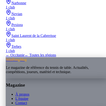
Narbonne
1
club
Nevian
1
club
Pexiora
1
club
Saint Laurent de la Cabrerisse
1
club
Trebes
1
club
←
Occitanie
← Toutes les régions
WinPongMag
Le magazine de référence du tennis de table. Actualités,
compétitions, joueurs, matériel et technique.
Magazine
À propos
L'équipe
Contact