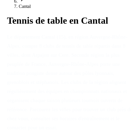
Cantal
Tennis de table en
Cantal
Le département Cantal (15), en région Auvergne-Rhône-
Alpes, compte 8 clubs de tennis de table répartis dans 8
villes, dont Arpajon sur Cere. Seconde région la plus
peuplée de France, Auvergne-Rhône-Alpes porte une
tradition pongiste dense autour des pôles lyonnais,
grenoblois et stéphanois. Les clubs de la région alignent
régulièrement des équipes en championnats nationaux et
organisent chaque saison plusieurs tournois ouverts de
référence. Parcourez les villes pour trouver un club près d
chez vous, consulter ses horaires d'entraînement et le
contacter pour un essai.