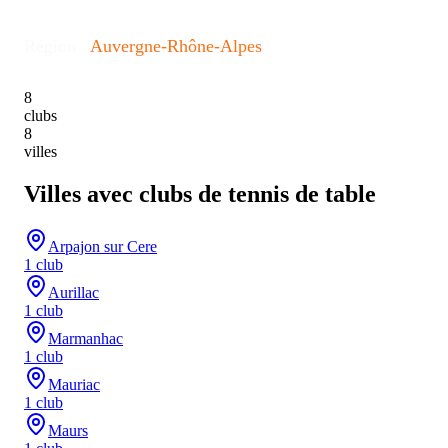
Région :
Auvergne-Rhône-Alpes
8
clubs
8
villes
Villes avec clubs de tennis de table
Arpajon sur Cere
1
club
Aurillac
1
club
Marmanhac
1
club
Mauriac
1
club
Maurs