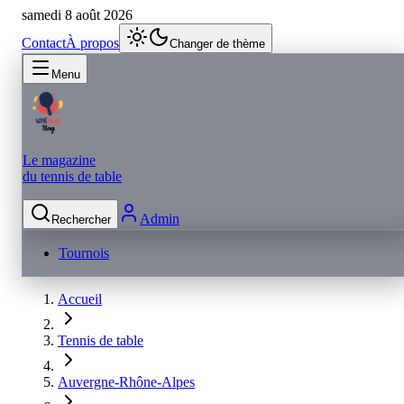
samedi 8 août 2026
Contact
À propos
Changer de thème
Menu
Le magazine
du tennis de table
Admin
Rechercher
Tournois
Accueil
Tennis de table
Auvergne-Rhône-Alpes