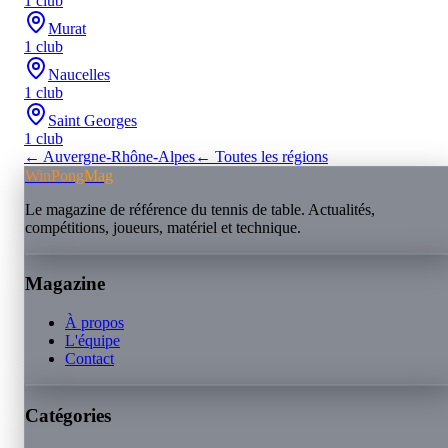
1
club
Murat
1
club
Naucelles
1
club
Saint Georges
1
club
←
Auvergne-Rhône-Alpes
← Toutes les régions
WinPongMag
Le magazine de référence du tennis de table. Actualités,
compétitions, joueurs, matériel et technique.
Magazine
À propos
L'équipe
Contact
Catégories