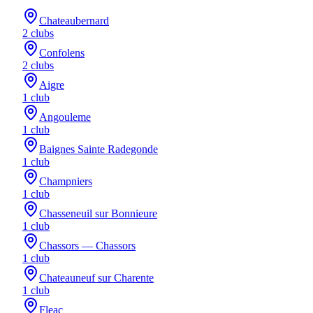
Chateaubernard
2
club
s
Confolens
2
club
s
Aigre
1
club
Angouleme
1
club
Baignes Sainte Radegonde
1
club
Champniers
1
club
Chasseneuil sur Bonnieure
1
club
Chassors — Chassors
1
club
Chateauneuf sur Charente
1
club
Fleac