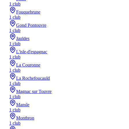
1
club
Fouquebrune
1
club
Gond Pontouvre
1
club
Jauldes
1
club
L'isle-d'espagnac
1
club
La Couronne
1
club
La Rochefoucauld
1
club
Magnac sur Touvre
1
club
Mansle
1
club
Montbron
1
club