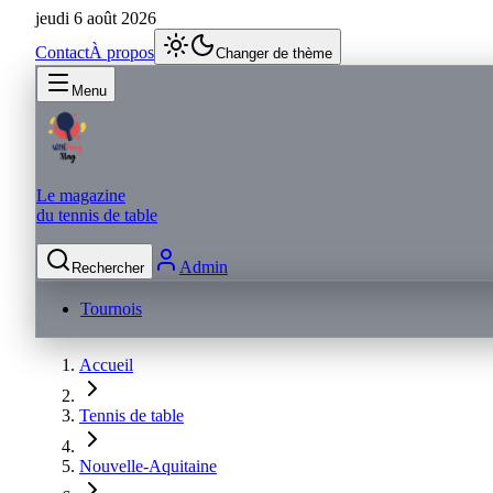
jeudi 6 août 2026
Contact
À propos
Changer de thème
Menu
Le magazine
du tennis de table
Admin
Rechercher
Tournois
Accueil
Tennis de table
Nouvelle-Aquitaine