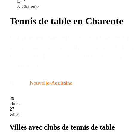
Charente
Tennis de table en
Charente
Le département Charente (16), en région Nouvelle-Aquitai
métropolitaine couvre douze départements aux identités po
Limousin et le Béarn maintiennent un maillage rural dense
pour un essai.
Région :
Nouvelle-Aquitaine
29
clubs
27
villes
Villes avec clubs de tennis de table