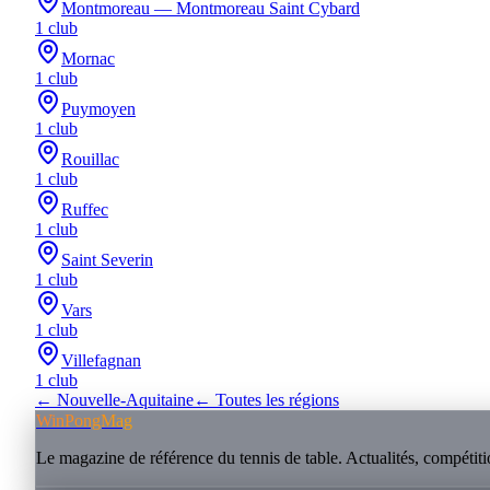
Montmoreau — Montmoreau Saint Cybard
1
club
Mornac
1
club
Puymoyen
1
club
Rouillac
1
club
Ruffec
1
club
Saint Severin
1
club
Vars
1
club
Villefagnan
1
club
←
Nouvelle-Aquitaine
← Toutes les régions
WinPongMag
Le magazine de référence du tennis de table. Actualités, compétitio