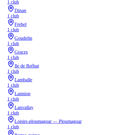
1
club
Dinan
1
club
Frehel
1
club
Goudelin
1
club
Graces
1
club
Ile de Bréhat
1
club
Lamballe
1
club
Lannion
1
club
Lanvallay
1
club
Loisirs-ploumagoar — Ploumagoar
1
club