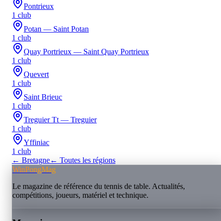
Pontrieux
1
club
Potan — Saint Potan
1
club
Quay Portrieux — Saint Quay Portrieux
1
club
Quevert
1
club
Saint Brieuc
1
club
Treguier Tt — Treguier
1
club
Yffiniac
1
club
←
Bretagne
← Toutes les régions
WinPongMag
Le magazine de référence du tennis de table. Actualités,
compétitions, joueurs, matériel et technique.