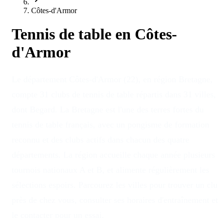
Côtes-d'Armor
Tennis de table en
Côtes-
d'Armor
Le département Côtes-d'Armor (22), en région Bretagne,
compte 31 clubs de tennis de table répartis dans 31 villes,
dont Begard. La Bretagne est l'une des terres fortes du
tennis de table français, avec un pongisme de formation
reconnu et des clubs actifs dans chacun des quatre
départements. La région accueille chaque année plusieurs
tournois nationaux A et B, et alimente régulièrement les
sélections espoirs. Parcourez les villes pour trouver un cl
près de chez vous, consulter ses horaires d'entraînement et
le contacter pour un essai.