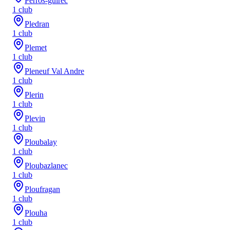
Perros-guirec
1
club
Pledran
1
club
Plemet
1
club
Pleneuf Val Andre
1
club
Plerin
1
club
Plevin
1
club
Ploubalay
1
club
Ploubazlanec
1
club
Ploufragan
1
club
Plouha
1
club