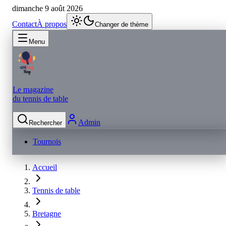
dimanche 9 août 2026
Contact
À propos
Changer de thème
Menu
Le magazine
du tennis de table
Admin
Rechercher
Tournois
Accueil
Tennis de table
Bretagne