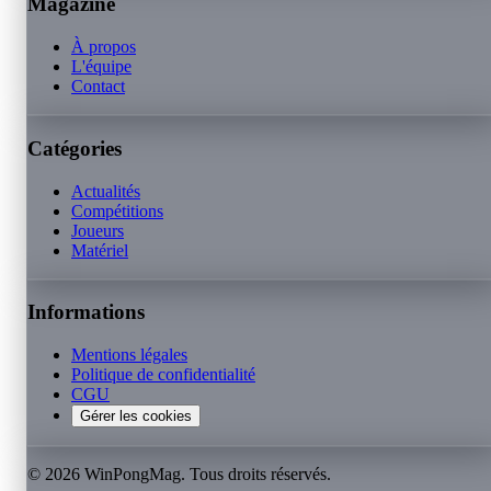
Magazine
À propos
L'équipe
Contact
Catégories
Actualités
Compétitions
Joueurs
Matériel
Informations
Mentions légales
Politique de confidentialité
CGU
Gérer les cookies
©
2026
WinPongMag. Tous droits réservés.