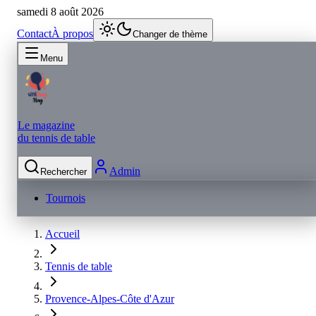
samedi 8 août 2026
Contact
À propos
Changer de thème
Menu
Le magazine
du tennis de table
Admin
Rechercher
Tournois
Accueil
Tennis de table
Provence-Alpes-Côte d'Azur