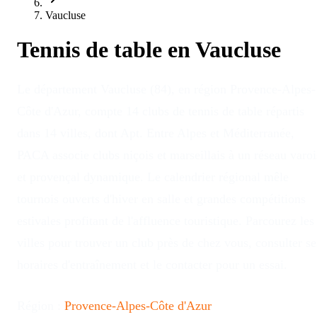
Vaucluse
Tennis de table en
Vaucluse
Le département Vaucluse (84), en région Provence-Alpes-
Côte d'Azur, compte 14 clubs de tennis de table répartis
dans 14 villes, dont Apt. Entre Alpes et Méditerranée,
PACA associe clubs niçois et marseillais à un réseau varoi
et provençal dynamique. Le calendrier régional mêle
tournois ouverts d'hiver en salle et grandes compétitions
estivales profitant de l'affluence touristique. Parcourez les
villes pour trouver un club près de chez vous, consulter se
horaires d'entraînement et le contacter pour un essai.
Région :
Provence-Alpes-Côte d'Azur