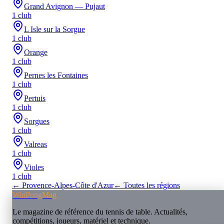
Grand Avignon — Pujaut
1
club
L Isle sur la Sorgue
1
club
Orange
1
club
Pernes les Fontaines
1
club
Pertuis
1
club
Sorgues
1
club
Valreas
1
club
Violes
1
club
←
Provence-Alpes-Côte d'Azur
← Toutes les régions
WinPongMag
Le magazine de référence du tennis de table. Actualités,
compétitions, joueurs, matériel et technique.