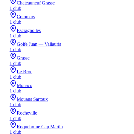
Chateauneuf Grasse
1
club
Colomars
1
club
Escragnolles
1
club
Golfe Juan — Vallauris
1
club
Grasse
1
club
Le Broc
1
club
Monaco
1
club
Mouans Sartoux
1
club
Rocheville
1
club
Roquebrune Cap Martin
1
club