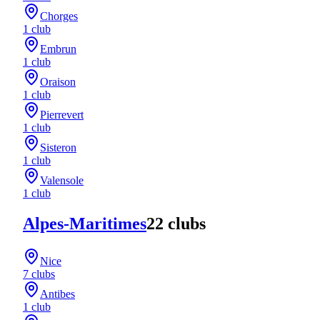
Chorges
1
club
Embrun
1
club
Oraison
1
club
Pierrevert
1
club
Sisteron
1
club
Valensole
1
club
Alpes-Maritimes
22
club
s
Nice
7
club
s
Antibes
1
club