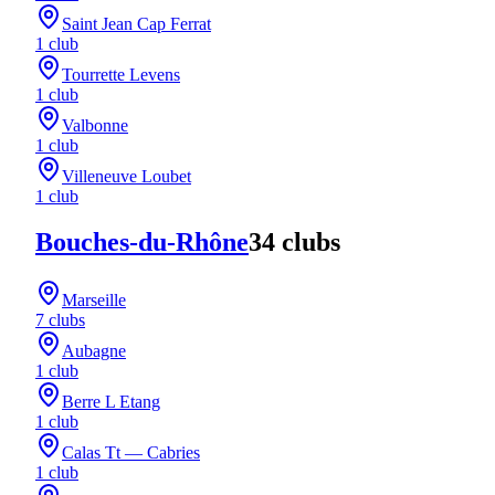
Saint Jean Cap Ferrat
1
club
Tourrette Levens
1
club
Valbonne
1
club
Villeneuve Loubet
1
club
Bouches-du-Rhône
34
club
s
Marseille
7
club
s
Aubagne
1
club
Berre L Etang
1
club
Calas Tt — Cabries
1
club