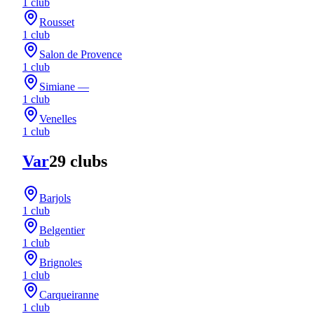
1
club
Rousset
1
club
Salon de Provence
1
club
Simiane —
1
club
Venelles
1
club
Var
29
club
s
Barjols
1
club
Belgentier
1
club
Brignoles
1
club
Carqueiranne
1
club