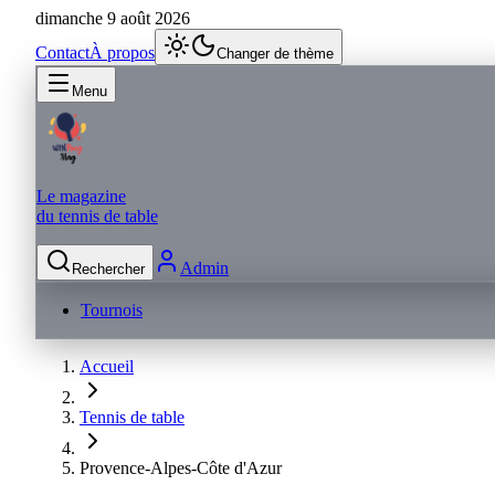
dimanche 9 août 2026
Contact
À propos
Changer de thème
Menu
Le magazine
du tennis de table
Admin
Rechercher
Tournois
Accueil
Tennis de table
Provence-Alpes-Côte d'Azur