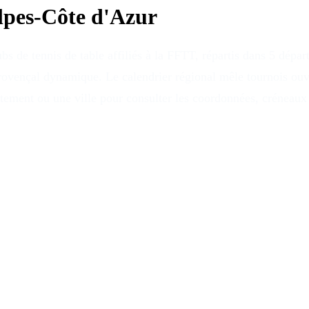
lpes-Côte d'Azur
 de tennis de table affiliés à la FFTT, répartis dans 5 dépar
 provençal dynamique. Le calendrier régional mêle tournois ouve
artement ou une ville pour consulter les coordonnées, créneaux