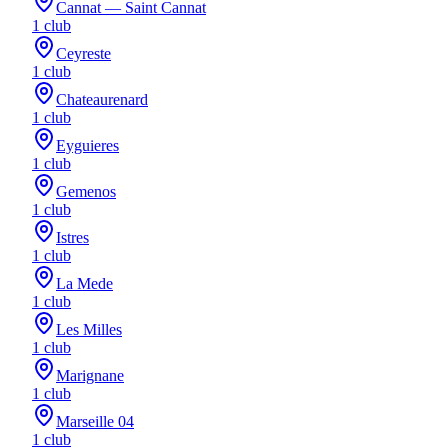
Cannat — Saint Cannat
1
club
Ceyreste
1
club
Chateaurenard
1
club
Eyguieres
1
club
Gemenos
1
club
Istres
1
club
La Mede
1
club
Les Milles
1
club
Marignane
1
club
Marseille 04
1
club