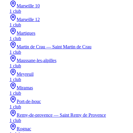
Marseille 10
1
club
Marseille 12
1
club
Martigues
1
club
Martin de Crau — Saint Martin de Crau
1
club
Maussane-les-alpilles
1
club
Meyreuil
1
club
Miramas
1
club
Port-de-bouc
1
club
Remy-de-provence — Saint Remy de Provence
1
club
Rognac