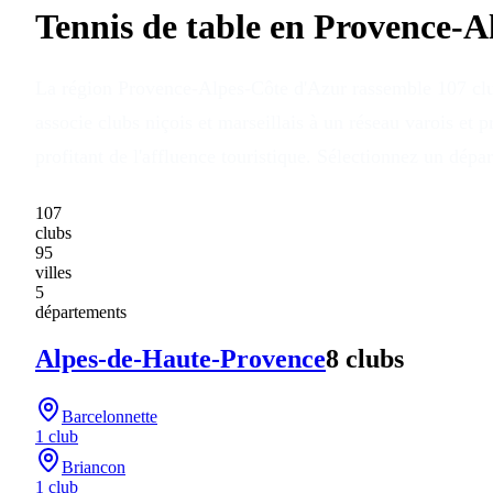
Tennis de table en
Provence-A
La région Provence-Alpes-Côte d'Azur rassemble 107 clubs
associe clubs niçois et marseillais à un réseau varois et
profitant de l'affluence touristique. Sélectionnez un dép
107
clubs
95
villes
5
départements
Alpes-de-Haute-Provence
8
club
s
Barcelonnette
1
club
Briancon
1
club