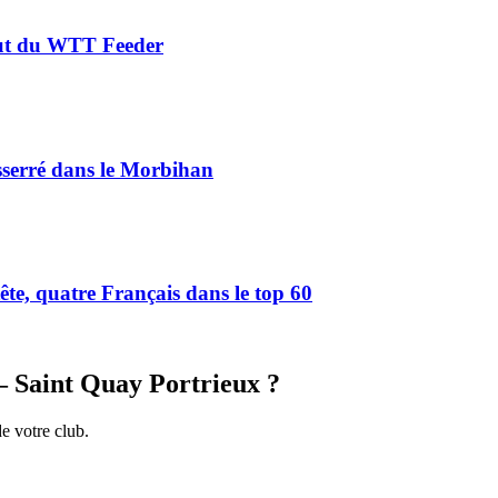
aut du WTT Feeder
serré dans le Morbihan
e, quatre Français dans le top 60
 Saint Quay Portrieux
?
de votre club.