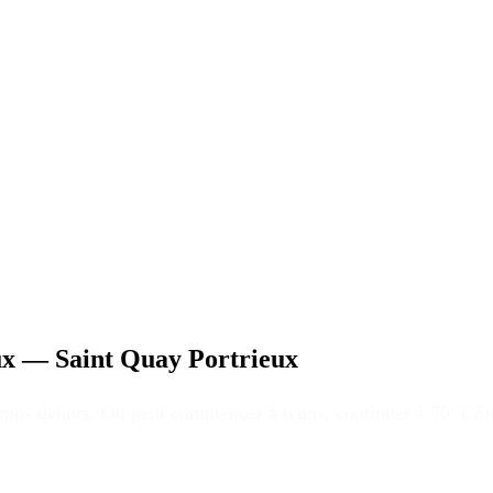
x — Saint Quay Portrieux
temps dehors
. On peut commencer à 6 ans, continuer à 70. Côté 