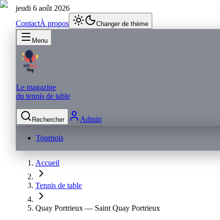
jeudi 6 août 2026
Contact
À propos
Changer de thème
Menu
Le magazine
du tennis de table
Admin
Rechercher
Tournois
Accueil
Tennis de table
Quay Portrieux — Saint Quay Portrieux