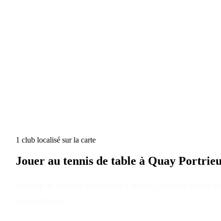
1
club
localisé
sur la carte
Jouer au tennis de table à
Quay Portrieu
Le ping se joue en salle, toute l’année, quel que soit le 
pour démarrer.