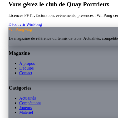
Vous gérez le club de
Quay Portrieux — 
Licences FFTT, facturation, événements, présences : WinPong centra
Découvrir WinPong
WinPongMag
Le magazine de référence du tennis de table. Actualités, compétitio
Magazine
À propos
L'équipe
Contact
Catégories
Actualités
Compétitions
Joueurs
Matériel