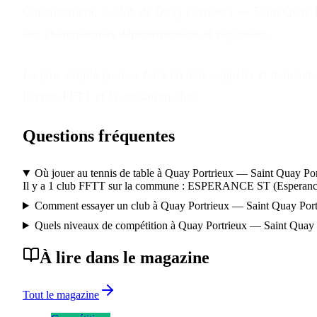
Concrètement, le club
de
Quay Portrieux — Saint Quay P
aux championnats départementaux et régionaux.
Le plus simple pour se faire un avis : appeler et demander
licence FFTT et la cotisation club.
Questions fréquentes
Où jouer au tennis de table à Quay Portrieux — Saint Quay Por
Il y a 1 club FFTT sur la commune : ESPERANCE ST (Esperance
Comment essayer un club à Quay Portrieux — Saint Quay Port
Quels niveaux de compétition à Quay Portrieux — Saint Quay 
À lire dans le magazine
Tout le magazine