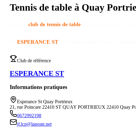
Tennis de table à
Quay Portri
Un seul
club de tennis de table
à
Quay Portrieux — Sai
Le
ESPERANCE ST
fait tourner aussi bien les créneau
Club de référence
ESPERANCE ST
Informations pratiques
Esperance St Quay Portrieux
21, rue Poincare 22410 ST QUAY PORTRIEUX
22410
Quay Po
0672992198
jf.lcp@laposte.net