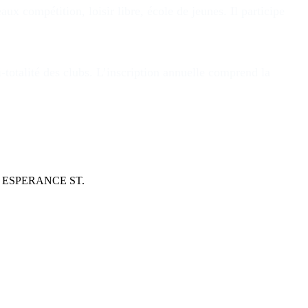
 compétition, loisir libre, école de jeunes. Il participe
i-totalité des clubs. L’inscription annuelle comprend la
t le ESPERANCE ST.