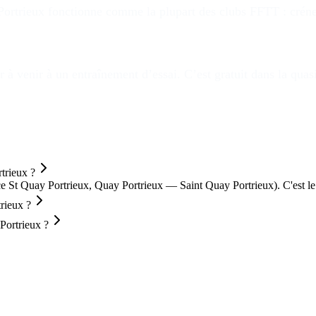
ortrieux
fonctionne comme la plupart des clubs FFTT : créneaux
 à venir à un entraînement d’essai. C’est gratuit dans la quas
trieux ?
 St Quay Portrieux, Quay Portrieux — Saint Quay Portrieux). C'es
rieux ?
Portrieux ?