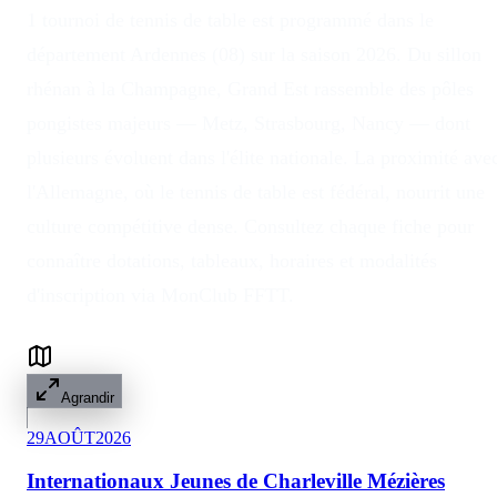
1 tournoi de tennis de table est programmé dans le
département Ardennes (08) sur la saison 2026. Du sillon
rhénan à la Champagne, Grand Est rassemble des pôles
pongistes majeurs — Metz, Strasbourg, Nancy — dont
plusieurs évoluent dans l'élite nationale. La proximité ave
l'Allemagne, où le tennis de table est fédéral, nourrit une
culture compétitive dense. Consultez chaque fiche pour
connaître dotations, tableaux, horaires et modalités
d'inscription via MonClub FFTT.
Agrandir
29
AOÛT
2026
Internationaux Jeunes de Charleville Mézières