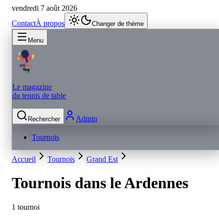
vendredi 7 août 2026
Contact
À propos
Changer de thème
Menu
Le magazine
du tennis de table
Admin
Rechercher
Tournois
Accueil
Tournois
Grand Est
Tournois dans le
Ardennes
1 tournoi