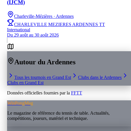
(IJCM)
Charleville-Mézières
· Ardennes
CHARLEVILLE MEZIERES ARDENNES TT
International
Du 29 août au 30 août 2026
Autour du
Ardennes
Tous les tournois en
Grand Est
Clubs dans le
Ardennes
Clubs en
Grand Est
Données officielles fournies par la
FFTT
WinPongMag
Le magazine de référence du tennis de table. Actualités,
compétitions, joueurs, matériel et technique.