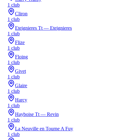
1
club
Cliron
1
club
Eteignieres Tt — Eteignieres
1
club
Flize
1
club
Floing
1
club
Givet
1
club
Glaire
1
club
Harcy
1
club
Hayboise Tt — Revin
1
club
La Neuville en Tourne A Fuy
1
club