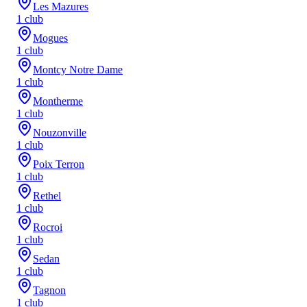
Les Mazures
1
club
Mogues
1
club
Montcy Notre Dame
1
club
Montherme
1
club
Nouzonville
1
club
Poix Terron
1
club
Rethel
1
club
Rocroi
1
club
Sedan
1
club
Tagnon
1
club