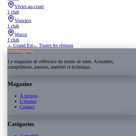
Vivier-au-court
1
club
Vouziers
1
club
Warcq
1
club
←
Grand Est
← Toutes les régions
WinPongMag
Le magazine de référence du tennis de table. Actualités,
compétitions, joueurs, matériel et technique.
Magazine
À propos
L'équipe
Contact
Catégories
Actualités