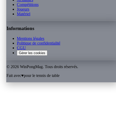
Compétitions
Joueurs
Matériel
Informations
Mentions légales
Politique de confidentialité
CGU
Gérer les cookies
©
2026
WinPongMag. Tous droits réservés.
Fait avec
♥
pour le tennis de table