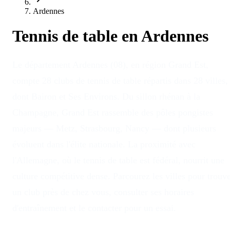
Ardennes
Tennis de table en
Ardennes
Le département Ardennes (08), en région Grand Est,
compte 28 clubs de tennis de table répartis dans 28 villes,
dont Bairon et Ses Environs. Du sillon rhénan à la
Champagne, Grand Est rassemble des pôles pongistes
majeurs — Metz, Strasbourg, Nancy — dont plusieurs
évoluent dans l'élite nationale. La proximité avec
l'Allemagne, où le tennis de table est fédéral, nourrit une
culture compétitive dense. Parcourez les villes pour trouv
un club près de chez vous, consulter ses horaires
d'entraînement et le contacter pour un essai.