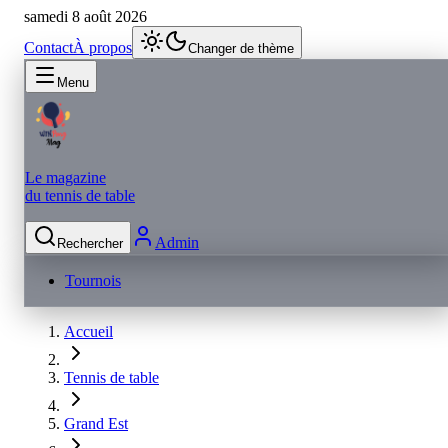
samedi 8 août 2026
Contact
À propos
Changer de thème
Menu
Le magazine
du tennis de table
Admin
Rechercher
Tournois
Accueil
Tennis de table
Grand Est