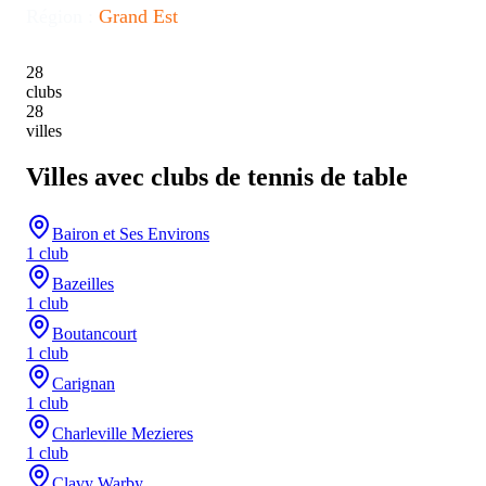
Région :
Grand Est
28
clubs
28
villes
Villes avec clubs de tennis de table
Bairon et Ses Environs
1
club
Bazeilles
1
club
Boutancourt
1
club
Carignan
1
club
Charleville Mezieres
1
club
Clavy Warby