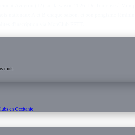
tement Aveyron (12) sur la saison 2026. De Toulouse à Montpel
rnois nationaux A et B chaque saison, et son pongisme fémini
dalités d'inscription via MonClub FFTT.
ns mois.
lubs en
Occitanie