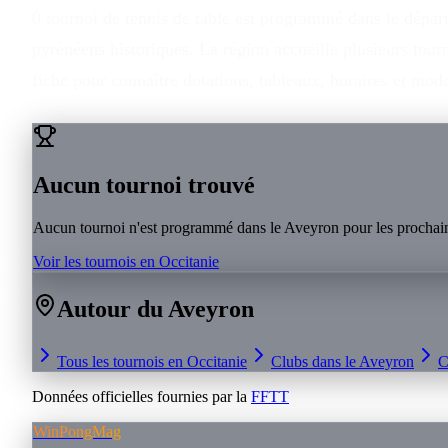
0 tournoi de tennis de table est programmé dans le dépar
pyrénéens historiques. La région accueille plusieurs tou
fiche pour connaître dotations, tableaux, horaires et mo
Aucun tournoi trouvé
Aucun tournoi n'est programmé dans le
Aveyron
pour les prochai
Voir les tournois en
Occitanie
Autour du
Aveyron
Tous les tournois en
Occitanie
Clubs dans le
Aveyron
C
Données officielles fournies par la
FFTT
WinPongMag