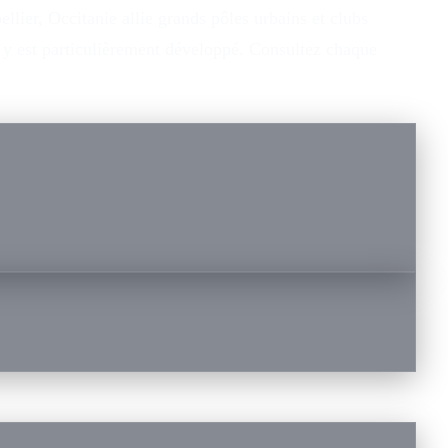
lier, Occitanie allie grands pôles urbains et clubs
n y est particulièrement développé. Consultez chaque