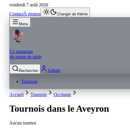
vendredi 7 août 2026
Contact
À propos
Changer de thème
Menu
Le magazine
du tennis de table
Admin
Rechercher
Tournois
Accueil
Tournois
Occitanie
Tournois dans le
Aveyron
Aucun tournoi