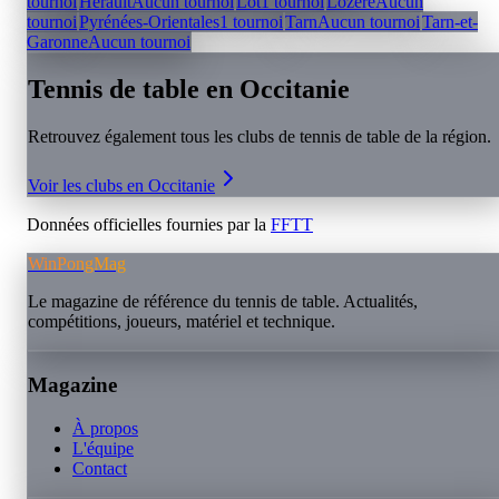
tournoi
Hérault
Aucun tournoi
Lot
1 tournoi
Lozère
Aucun
tournoi
Pyrénées-Orientales
1 tournoi
Tarn
Aucun tournoi
Tarn-et-
Garonne
Aucun tournoi
Tennis de table en
Occitanie
Retrouvez également tous les clubs de tennis de table de la région.
Voir les clubs en
Occitanie
Données officielles fournies par la
FFTT
WinPongMag
Le magazine de référence du tennis de table. Actualités,
compétitions, joueurs, matériel et technique.
Magazine
À propos
L'équipe
Contact