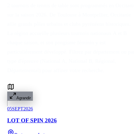
2 tournois de tennis de table sont programmés en Occitani
sur la saison 2026. De Toulouse à Montpellier, Occitanie
allie grands pôles urbains et clubs pyrénéens historiques.
La région accueille plusieurs tournois nationaux A et B
chaque saison, et son pongisme féminin y est
particulièrement développé. Filtrez par département ou pa
type d'épreuve (National A, National B, Régional,
Départemental) pour affiner votre recherche.
Agrandir
05
SEPT
2026
LOT OF SPIN 2026