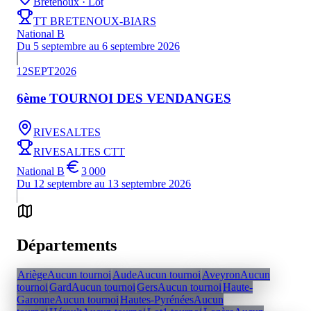
Bretenoux
· Lot
TT BRETENOUX-BIARS
National B
Du 5 septembre au 6 septembre 2026
12
SEPT
2026
6ème TOURNOI DES VENDANGES
RIVESALTES
RIVESALTES CTT
National B
3 000
Du 12 septembre au 13 septembre 2026
Départements
Ariège
Aucun tournoi
Aude
Aucun tournoi
Aveyron
Aucun
tournoi
Gard
Aucun tournoi
Gers
Aucun tournoi
Haute-
Garonne
Aucun tournoi
Hautes-Pyrénées
Aucun