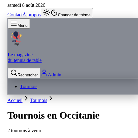
samedi 8 août 2026
Contact
À propos
Changer de thème
Menu
Le magazine
du tennis de table
Admin
Rechercher
Tournois
Accueil
Tournois
Tournois en
Occitanie
2 tournois à venir