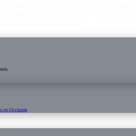
tement Aude (11) sur la saison 2026. De Toulouse à Montpellier
rnois nationaux A et B chaque saison, et son pongisme fémini
dalités d'inscription via MonClub FFTT.
mois.
s en
Occitanie