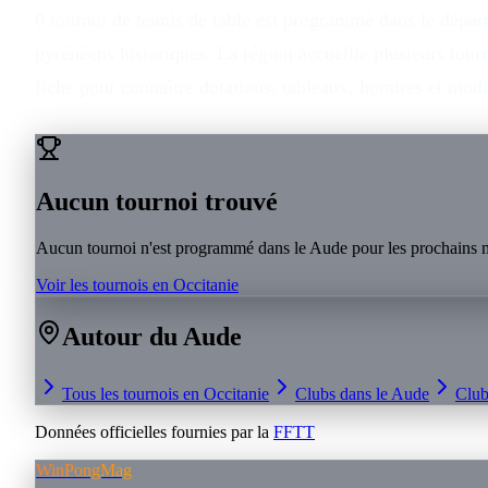
0 tournoi de tennis de table est programmé dans le dépar
pyrénéens historiques. La région accueille plusieurs tou
fiche pour connaître dotations, tableaux, horaires et mo
Aucun tournoi trouvé
Aucun tournoi n'est programmé dans le
Aude
pour les prochains 
Voir les tournois en
Occitanie
Autour du
Aude
Tous les tournois en
Occitanie
Clubs dans le
Aude
Club
Données officielles fournies par la
FFTT
WinPongMag