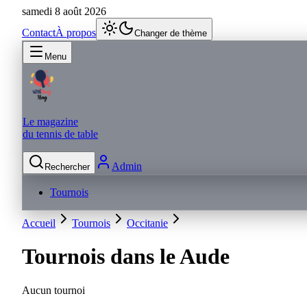
samedi 8 août 2026
Contact
À propos
Changer de thème
Menu
Le magazine
du tennis de table
Admin
Rechercher
Tournois
Accueil
Tournois
Occitanie
Tournois dans le
Aude
Aucun tournoi