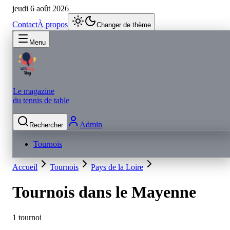
jeudi 6 août 2026
Contact
À propos
Changer de thème
Menu
Le magazine
du tennis de table
Admin
Rechercher
Tournois
Accueil
Tournois
Pays de la Loire
Tournois dans le
Mayenne
1 tournoi