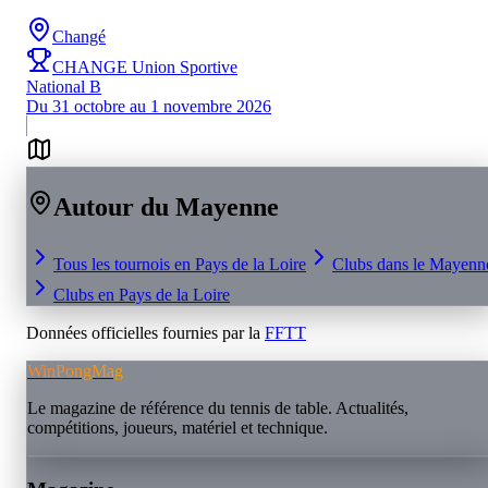
Changé
CHANGE Union Sportive
National B
Du 31 octobre au 1 novembre 2026
Autour du
Mayenne
Tous les tournois en
Pays de la Loire
Clubs dans le
Mayenn
Clubs en
Pays de la Loire
Données officielles fournies par la
FFTT
WinPongMag
Le magazine de référence du tennis de table. Actualités,
compétitions, joueurs, matériel et technique.