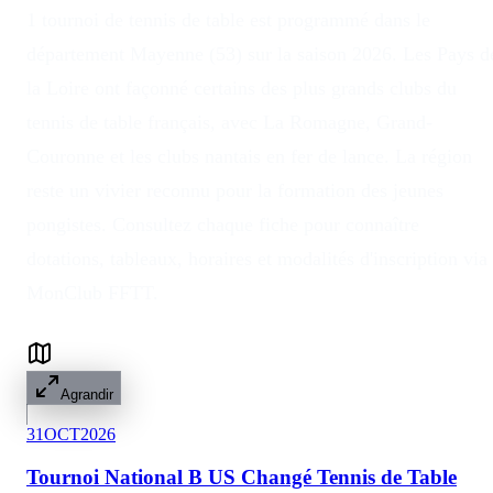
1 tournoi de tennis de table est programmé dans le
département Mayenne (53) sur la saison 2026. Les Pays d
la Loire ont façonné certains des plus grands clubs du
tennis de table français, avec La Romagne, Grand-
Couronne et les clubs nantais en fer de lance. La région
reste un vivier reconnu pour la formation des jeunes
pongistes. Consultez chaque fiche pour connaître
dotations, tableaux, horaires et modalités d'inscription via
MonClub FFTT.
Agrandir
31
OCT
2026
Tournoi National B US Changé Tennis de Table