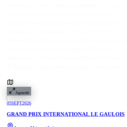
4 tournois de tennis de table sont programmés en Pays de
la Loire sur la saison 2026. Les Pays de la Loire ont
façonné certains des plus grands clubs du tennis de table
français, avec La Romagne, Grand-Couronne et les clubs
nantais en fer de lance. La région reste un vivier reconnu
pour la formation des jeunes pongistes. Filtrez par
département ou par type d'épreuve (National A, National
B, Régional, Départemental) pour affiner votre recherche.
Agrandir
05
SEPT
2026
GRAND PRIX INTERNATIONAL LE GAULOIS