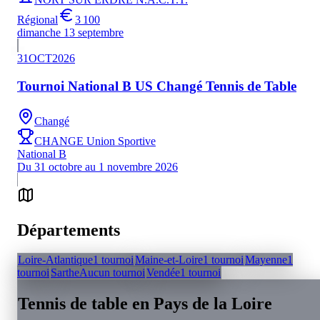
Régional
3 100
dimanche 13 septembre
31
OCT
2026
Tournoi National B US Changé Tennis de Table
Changé
CHANGE Union Sportive
National B
Du 31 octobre au 1 novembre 2026
Départements
Loire-Atlantique
1 tournoi
Maine-et-Loire
1 tournoi
Mayenne
1
tournoi
Sarthe
Aucun tournoi
Vendée
1 tournoi
Tennis de table en
Pays de la Loire