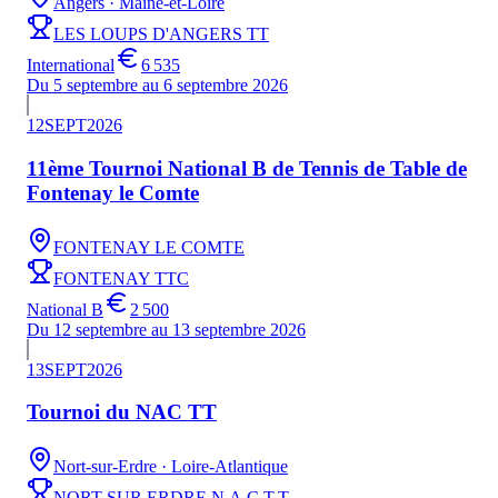
Angers
· Maine-et-Loire
LES LOUPS D'ANGERS TT
International
6 535
Du 5 septembre au 6 septembre 2026
12
SEPT
2026
11ème Tournoi National B de Tennis de Table de
Fontenay le Comte
FONTENAY LE COMTE
FONTENAY TTC
National B
2 500
Du 12 septembre au 13 septembre 2026
13
SEPT
2026
Tournoi du NAC TT
Nort-sur-Erdre
· Loire-Atlantique
NORT SUR ERDRE N.A.C.T.T.