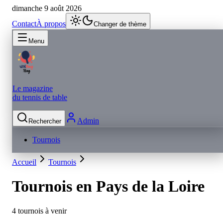
dimanche 9 août 2026
Contact
À propos
Changer de thème
Menu
Le magazine
du tennis de table
Admin
Rechercher
Tournois
Accueil
Tournois
Tournois en
Pays de la Loire
4 tournois à venir