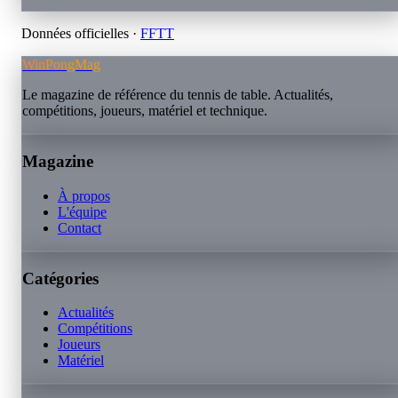
Données officielles ·
FFTT
WinPongMag
Le magazine de référence du tennis de table. Actualités,
compétitions, joueurs, matériel et technique.
Magazine
À propos
L'équipe
Contact
Catégories
Actualités
Compétitions
Joueurs
Matériel