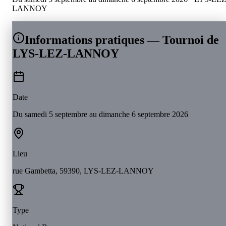
LANNOY
Informations pratiques — Tournoi de
LYS-LEZ-LANNOY
Date
Du samedi 5 septembre au dimanche 6 septembre 2026
Lieu
rue Gambetta, 59390, LYS-LEZ-LANNOY
Type