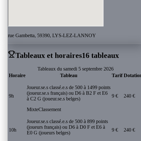
rue Gambetta, 59390, LYS-LEZ-LANNOY
Tableaux et horaires
16
tableau
x
Tableaux du samedi 5 septembre 2026
Horaire
Tableau
Tarif
Dotatio
Joueur.se.s classé.e.s de 500 à 1499 points
(joueur.se.s français) ou D6 à B2 F et E6
9h
9 €
240 €
à C2 G (joueur.se.s belges)
Mixte
Classement
Joueur.se.s classé.e.s de 500 à 899 points
(joueurs français) ou D6 à D0 F et E6 à
10h
9 €
240 €
E0 G (joueurs belges)