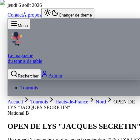
jeudi 6 août 2026
Contact
À propos
Changer de thème
Menu
Le magazine
du tennis de table
Admin
Rechercher
Tournois
Accueil
Tournois
Hauts-de-France
Nord
OPEN DE
LYS "JACQUES SECRETIN"
National B
OPEN DE LYS "JACQUES SECRETIN
Du samedi 5 septembre au dimanche 6 septembre 2026
· LYS-LEZ