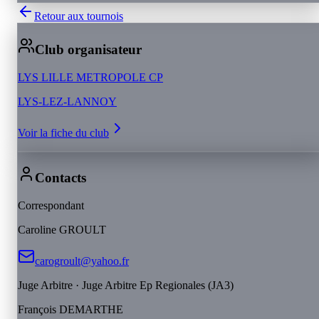
Retour aux tournois
Club organisateur
LYS LILLE METROPOLE CP
LYS-LEZ-LANNOY
Voir la fiche du club
Contacts
Correspondant
Caroline
GROULT
carogroult@yahoo.fr
Juge Arbitre
· Juge Arbitre Ep Regionales (JA3)
François
DEMARTHE