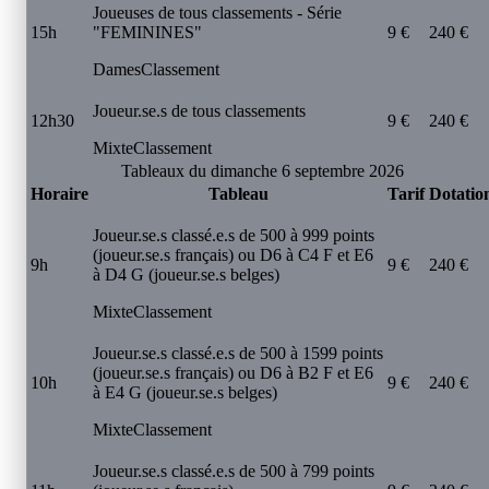
Joueuses de tous classements - Série
15h
"FEMININES"
9 €
240 €
Dames
Classement
Joueur.se.s de tous classements
12h30
9 €
240 €
Mixte
Classement
Tableaux du dimanche 6 septembre 2026
Horaire
Tableau
Tarif
Dotatio
Joueur.se.s classé.e.s de 500 à 999 points
(joueur.se.s français) ou D6 à C4 F et E6
9h
9 €
240 €
à D4 G (joueur.se.s belges)
Mixte
Classement
Joueur.se.s classé.e.s de 500 à 1599 points
(joueur.se.s français) ou D6 à B2 F et E6
10h
9 €
240 €
à E4 G (joueur.se.s belges)
Mixte
Classement
Joueur.se.s classé.e.s de 500 à 799 points