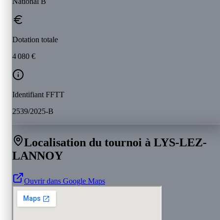
National B
Dotation totale
4 080 €
Identifiant FFTT
2539/2025-B
Localisation du tournoi à LYS-LEZ-
LANNOY
Ouvrir dans Google Maps