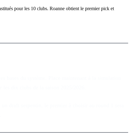
nstitués pour les 10 clubs. Roanne obtient le premier pick et
les bases du système. Place maintenant à la simulation
our les dix clubs de la saison 2025/2026.
un draft serpentin, le premier à choisir au round 1 sera
.