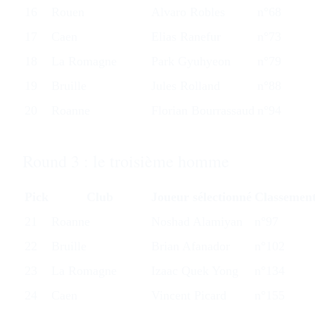
16
Rouen
Alvaro Robles
n°68
17
Caen
Elias Ranefur
n°73
18
La Romagne
Park Gyuhyeon
n°79
19
Bruille
Jules Rolland
n°88
20
Roanne
Florian Bourrassaud
n°94
Round 3 : le troisième homme
Pick
Club
Joueur sélectionné
Classemen
21
Roanne
Noshad Alamiyan
n°97
22
Bruille
Brian Afanador
n°102
23
La Romagne
Izaac Quek Yong
n°134
24
Caen
Vincent Picard
n°155