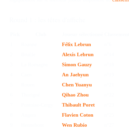
Round 1 : les têtes d'affiche
Pick
Club
Joueur sélectionné
Classemen
1
Roanne
Félix Lebrun
n°6
2
Bruille
Alexis Lebrun
n°14
3
La Romagne
Simon Gauzy
n°18
4
Caen
An Jaehyun
n°19
5
Rouen
Chen Yuanyu
n°21
6
Thorigné
Qihao Zhou
n°22
7
Pontoise-Cergy
Thibault Poret
n°23
8
Angers
Flavien Coton
n°25
9
Hennebont
Wen Rubio
n°27