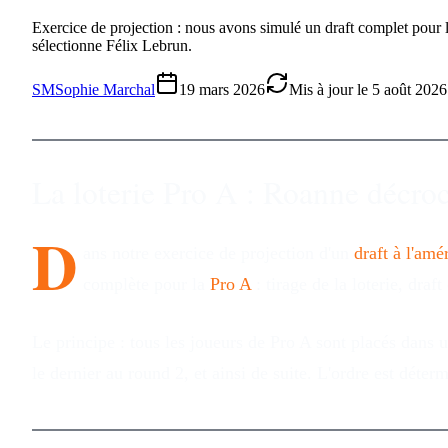
Exercice de projection : nous avons simulé un draft complet pour la
sélectionne Félix Lebrun.
SM
Sophie Marchal
19 mars 2026
Mis à jour le
5 août 2026
La loterie Pro A : Roanne décroc
D
ans notre exercice de projection d'un
draft à l'amé
complète pour la
Pro A
: tirage de la loterie, draf
Le principe : tous les joueurs de Pro A sont placés dans 
le dernier au round 2, et ainsi de suite. L'ordre est déter