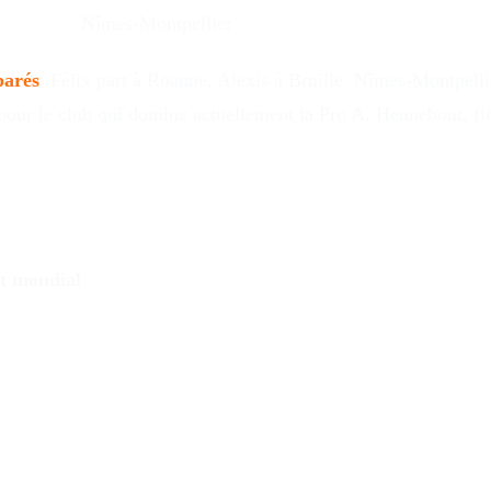
Nîmes-Montpellier
parés
. Félix part à Roanne, Alexis à Bruille. Nîmes-Montpellie
ur le club qui domine actuellement la Pro A. Hennebont, fina
t mondial