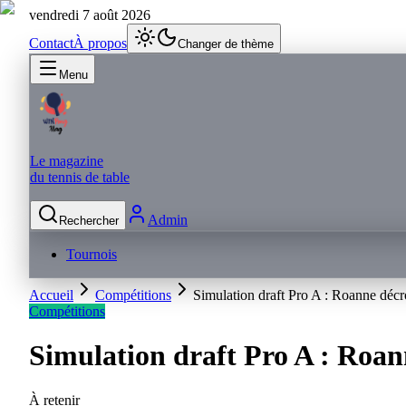
vendredi 7 août 2026
Contact
À propos
Changer de thème
Menu
Le magazine
du tennis de table
Admin
Rechercher
Tournois
Accueil
Compétitions
Simulation draft Pro A : Roanne décr
Compétitions
Simulation draft Pro A : Roan
À retenir