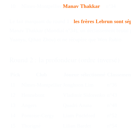
10
Nîmes-Montpellier
Manav Thakkar
n°34
Le fait marquant du round 1 :
les frères Lebrun sont sé
Manav Thakkar (Mondial n°34), un déclassement brutal po
Yuanyu, Qihao Zhou) et ne récupère que Wen Rubio.
Round 2 : la profondeur (ordre inversé)
Pick
Club
Joueur sélectionné
Classemen
11
Nîmes-Montpellier
Jonghoon Lim
n°36
12
Hennebont
Vladimir Sidorenko
n°43
13
Angers
Quadri Aruna
n°48
14
Pontoise-Cergy
Liam Pitchford
n°52
15
Thorigné
Lilian Bardet
n°54