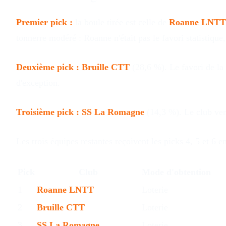
Premier pick :
la boule tirée est celle de
Roanne LNTT
tonnerre modéré : Roanne n'était pas le favori statistique
Deuxième pick :
Bruille CTT
(28,6 %). Le favori de la
d'exception.
Troisième pick :
SS La Romagne
(14,3 %). Le club ven
Les trois équipes restantes reçoivent les picks 4, 5 et 6 e
Pick
Club
Mode d'obtention
1
Roanne LNTT
Loterie
2
Bruille CTT
Loterie
3
SS La Romagne
Loterie