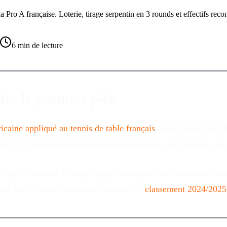
 Pro A française. Loterie, tirage serpentin en 3 rounds et effectifs reco
6
min de lecture
he le premier pick
ricaine appliqué au tennis de table français
, nous avions posé 
t en trois rounds (format serpentin) et effectifs reconstitués p
un pool commun. Chaque équipe compose son trio titulaire via 
miné par la loterie pondérée basée sur le
classement 2024/2025