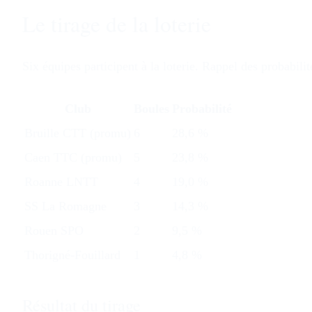
Le tirage de la loterie
Six équipes participent à la loterie. Rappel des probabilit
Club
Boules
Probabilité
Bruille CTT (promu)
6
28,6 %
Caen TTC (promu)
5
23,8 %
Roanne LNTT
4
19,0 %
SS La Romagne
3
14,3 %
Rouen SPO
2
9,5 %
Thorigné-Fouillard
1
4,8 %
Résultat du tirage