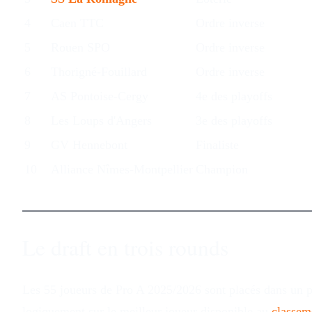
4
Caen TTC
Ordre inverse
5
Rouen SPO
Ordre inverse
6
Thorigné-Fouillard
Ordre inverse
7
AS Pontoise-Cergy
4e des playoffs
8
Les Loups d'Angers
3e des playoffs
9
GV Hennebont
Finaliste
10
Alliance Nîmes-Montpellier
Champion
Le draft en trois rounds
Les 55 joueurs de Pro A 2025/2026 sont placés dans un p
logiquement sur le meilleur joueur disponible au
classem