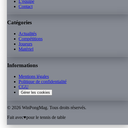
L'équipe
Contact
Catégories
Actualités
Compétitions
Joueurs
Matériel
Informations
Mentions légales
Politique de confidentialité
CGU
Gérer les cookies
©
2026
WinPongMag. Tous droits réservés.
Fait avec
♥
pour le tennis de table