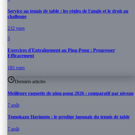
Service au tennis de table : les règles de l'angle et le droit au
challenge
232
vues
5
Exercices d'Entraînement au Ping-Pong : Progresser
Efficacement
185
vues
Derniers articles
Meilleure raquette de ping-pong 2026 : comparatif par niveau
7 août
Tomokazu Harimoto : le prodige japonais du tennis de table
7 août