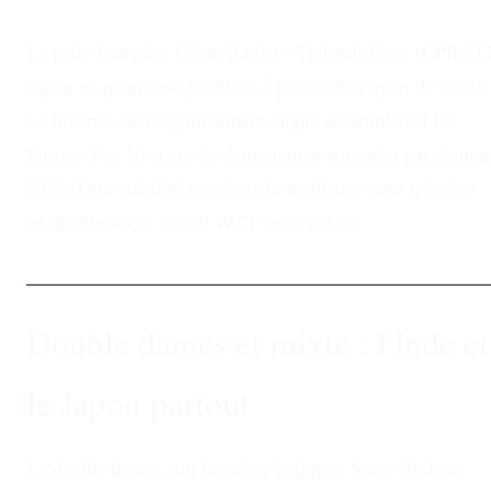
La paire française Lilian Bardet / Thibault Poret (CPR 11
figure en quatrième position, à portée d'un quart de finale.
Le binôme s'est régulièrement aligné ensemble sur les
Europe Top 16 et sur le championnat européen par équipe
2025. Leur stabilité fait d'eux la meilleure carte tricolore
en double sur le circuit WTT cette saison.
Double dames et mixte : l'Inde et
le Japon partout
Le double dames suit la même logique : Sato / Shibata