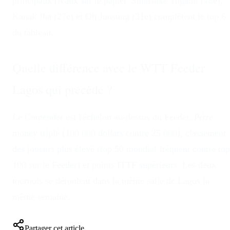
principaux rivaux sur le papier. Shunsuke Togami (18e),
Kanak Jha (27e) et Oh Junsung (31e) complètent le top 6
du tableau.
Quelle différence avec le WTT Feeder
Lagos qui précède ?
Le Contender est l'échelon au-dessus du Feeder. Prize
money triplé (100 000 dollars contre 25 000), classement
des joueurs plus élevé (top 50 mondial fréquent contre top
100 sur le Feeder) et points ITTF supérieurs. Les deux
tournois se déroulent dans la même salle de Lagos la
même semaine.
Partager cet article