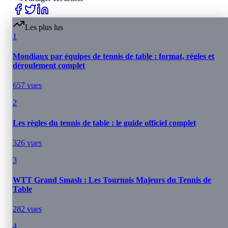
Les plus lus
1
Mondiaux par équipes de tennis de table : format, règles et
déroulement complet
657
vues
2
Les règles du tennis de table : le guide officiel complet
326
vues
3
WTT Grand Smash : Les Tournois Majeurs du Tennis de
Table
282
vues
4