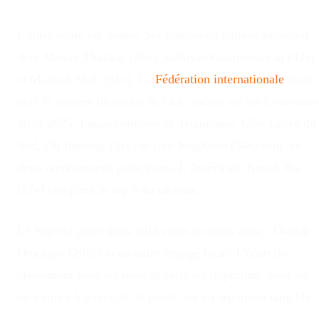
L'autre angle est indien. Six joueurs en tableau principal,
dont Manav Thakkar (39e), Sathiyan Gnanasekaran (42e)
et Manush Shah (51e). La
Fédération internationale
avait
noté la montée du tennis de table indien sur les Contender
2024-2025. Lagos confirme la dynamique. Côté Corée du
Sud, Oh Junsung (31e) et Lim Jonghoon (54e) sont les
deux représentants principaux. L'Américain Kanak Jha
(27e) complète le top 8 du tableau.
Le Nigeria place deux wild cards en main draw : Olajide
Omotayo (208e) et un autre engagé local. L'écart de
classement avec les têtes de série est important, mais sur
un tournoi à domicile, le public est un argument tangible.