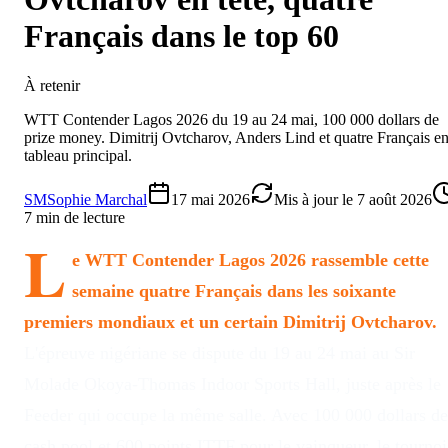
Français dans le top 60
À retenir
WTT Contender Lagos 2026 du 19 au 24 mai, 100 000 dollars de
prize money. Dimitrij Ovtcharov, Anders Lind et quatre Français e
tableau principal.
SM
Sophie Marchal
17 mai 2026
Mis à jour le
7 août 2026
7
min de lecture
L
e
WTT Contender Lagos 2026
rassemble cette
semaine quatre Français dans les soixante
premiers mondiaux et un certain Dimitrij Ovtcharov.
L'épreuve nigériane se dispute du 19 au 24 mai au Sir
Molade Okoya-Thomas Indoor Sports Hall, juste après le
Feeder qui occupe la même salle. Avec 100 000 dollars de
cash pool et 600 points ITTF pour le vainqueur, le tournoi