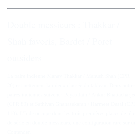
Double messieurs : Thakkar /
Shah favoris, Bardet / Poret
outsiders
La paire indienne Manav Thakkar / Manush Shah (CPR
20) est nettement la mieux classée du tableau. Deux autre
paires indiennes suivent : Payas Jain / Ankur Bhattacharje
(CPR 89) et Sathiyan Gnanasekaran / Harmeet Desai (CP
110). L'Inde occupe donc les trois premières places de têt
de série en double messieurs, une configuration rare sur u
Contender.