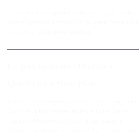
Quatre finales sur la journée du dimanche, après une final
mixte programmée le samedi soir. Le format compact tien
en six jours, qualifications comprises.
Le pari nigérian : l'héritage
Quadri en arrière-plan
Le tennis de table nigérian a beaucoup compté sur Aruna
Quadri ces quinze dernières années. À Lagos, Olajide
Omotayo, 208e mondial, est la wild card masculine
désignée pour porter les couleurs locales. Le Nigeria alig