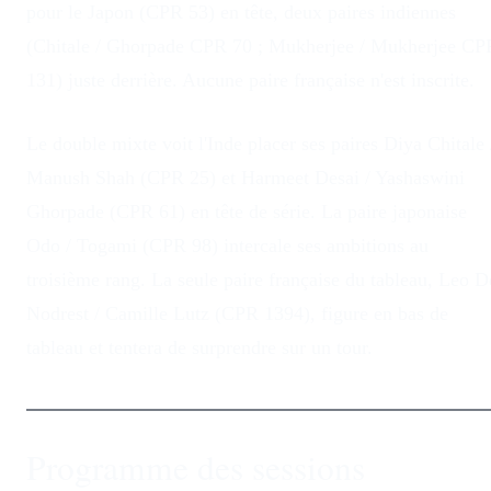
pour le Japon (CPR 53) en tête, deux paires indiennes
(Chitale / Ghorpade CPR 70 ; Mukherjee / Mukherjee CP
131) juste derrière. Aucune paire française n'est inscrite.
Le double mixte voit l'Inde placer ses paires Diya Chitale 
Manush Shah (CPR 25) et Harmeet Desai / Yashaswini
Ghorpade (CPR 61) en tête de série. La paire japonaise
Odo / Togami (CPR 98) intercale ses ambitions au
troisième rang. La seule paire française du tableau, Leo D
Nodrest / Camille Lutz (CPR 1394), figure en bas de
tableau et tentera de surprendre sur un tour.
Programme des sessions