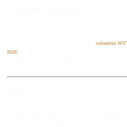
Prochaines échéances
Le calendrier de l'été est chargé. Après Lagos, le circuit
WTT bascule sur la trêve avant les Championnats du
Monde par équipes prévus à l'automne. Le
calendrier WT
2026
détaille les prochains rendez-vous, dont les
Contender d'Almaty et de Buenos Aires.
FAQ
Quels sont les Français engagés au WTT
Contender Lagos 2026 ?