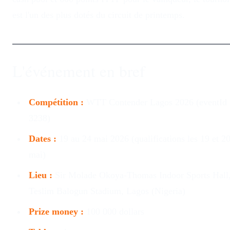
est l'un des plus dotés du circuit de printemps.
L'événement en bref
Compétition :
WTT Contender Lagos 2026 (eventId
3238)
Dates :
19 au 24 mai 2026 (qualifications les 19 et 2
mai)
Lieu :
Sir Molade Okoya-Thomas Indoor Sports Hall
Teslim Balogun Stadium, Lagos (Nigeria)
Prize money :
100 000 dollars