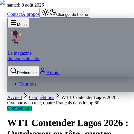
samedi 8 août 2026
Contact
À propos
Changer de thème
Menu
Le magazine
du tennis de table
Admin
Rechercher
Tournois
Accueil
Compétitions
WTT Contender Lagos 2026 :
Ovtcharov en tête, quatre Français dans le top 60
Compétitions
WTT Contender Lagos 2026 :
Ovtcharov en tête, quatre