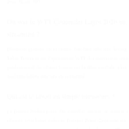
demi-finale 300.
Où voir le WTT Contender Lagos 2026 en
streaming ?
Diffusion gratuite sur la chaîne YouTube officielle World
Table Tennis et sur l'application WTT. La couverture inclu
généralement les phases finales sur la table centrale, plus
quelques tables annexes en simultané.
Qui est le favori en simple messieurs ?
Le Danois Anders Lind, 16e mondial, est tête de série n°1
Dimitrij Ovtcharov (24e) et Thibault Poret (26e) sont ses