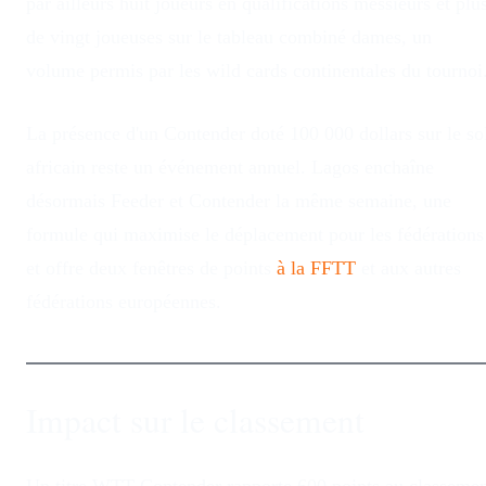
par ailleurs huit joueurs en qualifications messieurs et plu
de vingt joueuses sur le tableau combiné dames, un
volume permis par les wild cards continentales du tournoi
La présence d'un Contender doté 100 000 dollars sur le so
africain reste un événement annuel. Lagos enchaîne
désormais Feeder et Contender la même semaine, une
formule qui maximise le déplacement pour les fédérations
et offre deux fenêtres de points
à la FFTT
et aux autres
fédérations européennes.
Impact sur le classement
Un titre WTT Contender rapporte 600 points au classeme