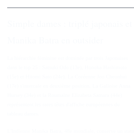
Simple dames : triplé japonais et
Manika Batra en outsider
La hiérarchie féminine est dominée par trois Japonaises
dans le top 25 : Satsuki Odo (13e), Honoka Hashimoto
(15e) et Hitomi Sato (24e). La Coréenne Joo Cheonhui
(17e) s'intercale en deuxième position. La Galloise Anna
Hursey (34e) et la Roumaine Elizabeta Samara (44e)
représentent les rares têtes d'affiche européennes du
tableau dames.
L'Indienne Manika Batra, 48e mondiale, conserve un statu