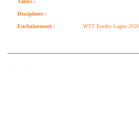
Tables :
4
Disciplines :
MS, WS, MD, WD, XD
Enchaînement :
succède au
WTT Feeder Lagos 202
(15-19 mai), même salle, plateau renforcé
Simple messieurs : Anders Lind
tête de série, l'expérience
Ovtcharov
Le Danois Anders Lind, 16e mondial, est tête de série
numéro un. Il devance le Japonais Shunsuke Togami (18e