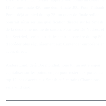
ITTF, une finale 420, une demi-finale 300. Pour Thibault
Poret, déjà au pied du top 25, un quart de finale solide
pourrait sécuriser une qualification directe sur les Smash
de la deuxième moitié de saison. Pour Leo De Nodrest et
Joe Seyfried, l'enjeu est de franchir la barrière du top 50 e
d'accéder plus régulièrement aux Contender européens en
accès direct.
Anders Lind, déjà 16e mondial, joue lui un autre enjeu :
capitaliser sur les points en jeu pour rester aux portes du
top 12, sas d'accès aux Smash et à certains Champions
sans wild card.