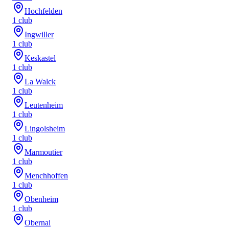
Hochfelden
1
club
Ingwiller
1
club
Keskastel
1
club
La Walck
1
club
Leutenheim
1
club
Lingolsheim
1
club
Marmoutier
1
club
Menchhoffen
1
club
Obenheim
1
club
Obernai