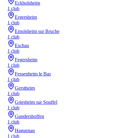
Eckbolsheim
1
club
Ergersheim
1
club
Ernolsheim sur Bruche
1
club
Eschau
1
club
Fegersheim
1
club
Fessenheim le Bas
1
club
Gerstheim
1
club
Griesheim sur Souffel
1
club
Gundershoffen
1
club
Haguenau
1
club