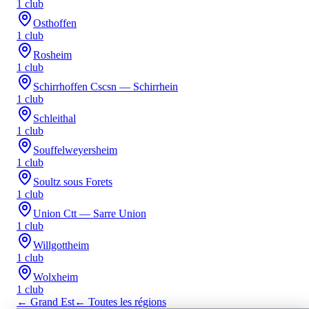
1
club
Osthoffen
1
club
Rosheim
1
club
Schirrhoffen Cscsn — Schirrhein
1
club
Schleithal
1
club
Souffelweyersheim
1
club
Soultz sous Forets
1
club
Union Ctt — Sarre Union
1
club
Willgottheim
1
club
Wolxheim
1
club
←
Grand Est
← Toutes les régions