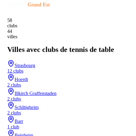
Région :
Grand Est
58
clubs
44
villes
Villes avec clubs de tennis de table
Strasbourg
12
club
s
Hoerdt
2
club
s
Illkirch Graffenstaden
2
club
s
Schiltigheim
2
club
s
Barr
1
club
Beinheim