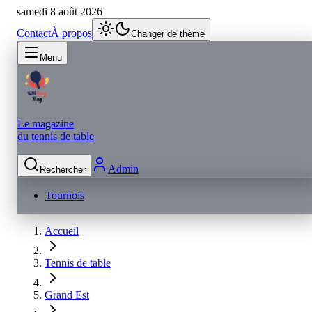
samedi 8 août 2026
Contact
À propos
Changer de thème
Menu
Le magazine
du tennis de table
Admin
Rechercher
Tournois
Accueil
Tennis de table
Grand Est