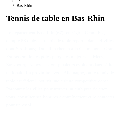
Bas-Rhin
Tennis de table en
Bas-Rhin
Le département Bas-Rhin (67), en région Grand Est,
compte 58 clubs de tennis de table répartis dans 44 villes,
dont Strasbourg. Du sillon rhénan à la Champagne, Grand
Est rassemble des pôles pongistes majeurs — Metz,
Strasbourg, Nancy — dont plusieurs évoluent dans l'élite
nationale. La proximité avec l'Allemagne, où le tennis de
table est fédéral, nourrit une culture compétitive dense.
Parcourez les villes pour trouver un club près de chez
vous, consulter ses horaires d'entraînement et le contacter
pour un essai.