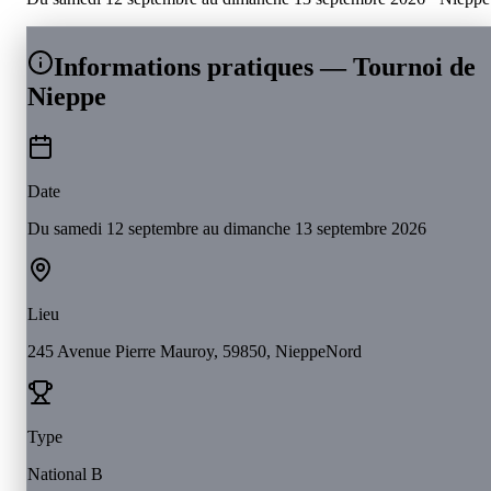
Informations pratiques — Tournoi de
Nieppe
Date
Du samedi 12 septembre au dimanche 13 septembre 2026
Lieu
245 Avenue Pierre Mauroy, 59850, Nieppe
Nord
Type
National B