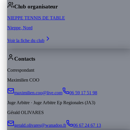
Club organisateur
NIEPPE TENNIS DE TABLE
Nieppe
, Nord
Voir la fiche du club
Contacts
Correspondant
Maximilien
COO
maximilien.coo@live.com
06 59 17 51 98
Juge Arbitre
· Juge Arbitre Ep Regionales (JA3)
Gérald
OLIVARES
gerald.olivares@wanadoo.fr
06 67 24 67 13