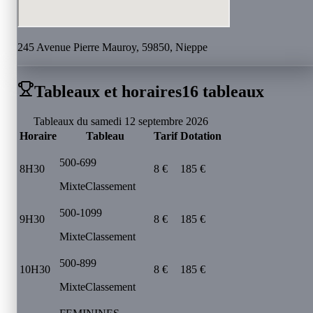
245 Avenue Pierre Mauroy, 59850, Nieppe
Tableaux et horaires
16
tableau
x
Tableaux du samedi 12 septembre 2026
Horaire
Tableau
Tarif
Dotation
500-699
8H30
8 €
185 €
Mixte
Classement
500-1099
9H30
8 €
185 €
Mixte
Classement
500-899
10H30
8 €
185 €
Mixte
Classement