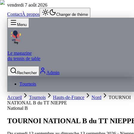
vendredi 7 août 2026
Contact
À propos
Changer de thème
Menu
Le magazine
du tennis de table
Admin
Rechercher
Tournois
Accueil
Tournois
Hauts-de-France
Nord
TOURNOI
NATIONAL B du TT NIEPPE
National B
TOURNOI NATIONAL B du TT NIEPP
Du samedi 12 septembre au dimanche 13 septembre 2026
· Nieppe