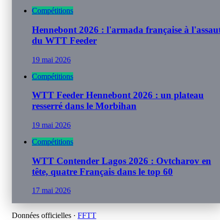
Compétitions
Hennebont 2026 : l'armada française à l'assau
du WTT Feeder
19 mai 2026
Compétitions
WTT Feeder Hennebont 2026 : un plateau
resserré dans le Morbihan
19 mai 2026
Compétitions
WTT Contender Lagos 2026 : Ovtcharov en
tête, quatre Français dans le top 60
17 mai 2026
Données officielles ·
FFTT