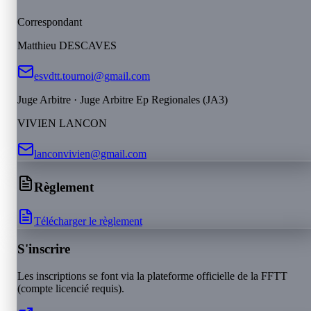
Correspondant
Matthieu
DESCAVES
esvdtt.tournoi@gmail.com
Juge Arbitre
· Juge Arbitre Ep Regionales (JA3)
VIVIEN
LANCON
lanconvivien@gmail.com
Règlement
Télécharger le règlement
S'inscrire
Les inscriptions se font via la plateforme officielle de la FFTT
(compte licencié requis).