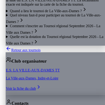
la salle du E.S. LA VILLE-AUX-DAMES TT. La localisation
exacte est indiquée sur la carte de la fiche du tournoi.
Quand a lieu le tournoi de La Ville-aux-Dames ?
Quel niveau faut-il pour participer au tournoi de La Ville-aux-
Dames ?
Comment s'inscrire au Tournoi régional Septembre 2026 - La
Ville aux Dames ?
Quelle est la dotation du Tournoi régional Septembre 2026 - La
Ville aux Dames ?
Retour aux tournois
Club organisateur
E.S. LA VILLE-AUX-DAMES TT
La Ville-aux-Dames
, Indre-et-Loire
Voir la fiche du club
Contacts