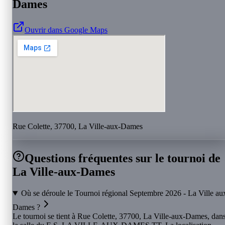
Dames
Ouvrir dans Google Maps
Rue Colette, 37700, La Ville-aux-Dames
Questions fréquentes sur le tournoi de
La Ville-aux-Dames
Où se déroule le Tournoi régional Septembre 2026 - La Ville au
Dames ?
Le tournoi se tient à Rue Colette, 37700, La Ville-aux-Dames, dan