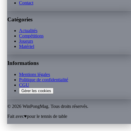
Contact
Catégories
Actualités
Compétitions
Joueurs
Matériel
Informations
Mentions légales
Politique de confidentialité
CGU
Gérer les cookies
©
2026
WinPongMag. Tous droits réservés.
Fait avec
♥
pour le tennis de table